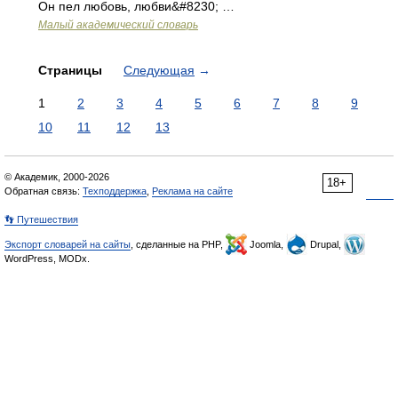
Он пел любовь, любви&#8230; …
Малый академический словарь
Страницы
Следующая
→
1
2
3
4
5
6
7
8
9
10
11
12
13
© Академик, 2000-2026
18+
Обратная связь:
Техподдержка
,
Реклама на сайте
👣 Путешествия
Экспорт словарей на сайты
, сделанные на PHP,
Joomla,
Drupal,
WordPress, MODx.