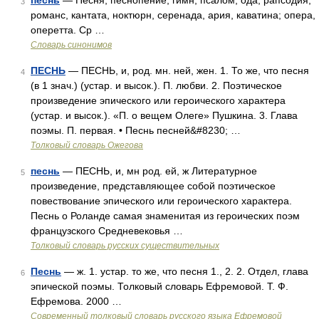
песнь
— Песня, песнопение, гимн, псалом, ода, рапсодия,
3
романс, кантата, ноктюрн, серенада, ария, каватина; опера,
оперетта. Ср …
Словарь синонимов
ПЕСНЬ
— ПЕСНЬ, и, род. мн. ней, жен. 1. То же, что песня
4
(в 1 знач.) (устар. и высок.). П. любви. 2. Поэтическое
произведение эпического или героического характера
(устар. и высок.). «П. о вещем Олеге» Пушкина. 3. Глава
поэмы. П. первая. • Песнь песней&#8230; …
Толковый словарь Ожегова
песнь
— ПЕСНЬ, и, мн род. ей, ж Литературное
5
произведение, представляющее собой поэтическое
повествование эпического или героического характера.
Песнь о Роланде самая знаменитая из героических поэм
французского Средневековья …
Толковый словарь русских существительных
Песнь
— ж. 1. устар. то же, что песня 1., 2. 2. Отдел, глава
6
эпической поэмы. Толковый словарь Ефремовой. Т. Ф.
Ефремова. 2000 …
Современный толковый словарь русского языка Ефремовой