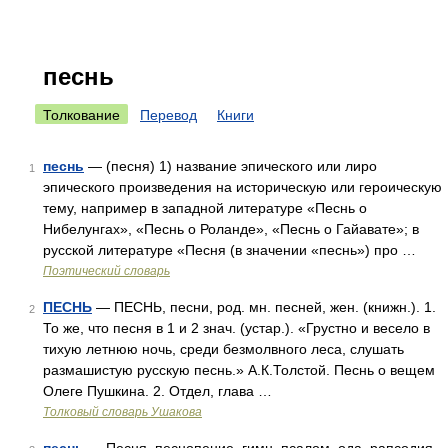
песнь
Толкование
Перевод
Книги
песнь
— (песня) 1) название эпического или лиро
1
эпического произведения на историческую или героическую
тему, например в западной литературе «Песнь о
Нибелунгах», «Песнь о Роланде», «Песнь о Гайавате»; в
русской литературе «Песня (в значении «песнь») про …
Поэтический словарь
ПЕСНЬ
— ПЕСНЬ, песни, род. мн. песней, жен. (книжн.). 1.
2
То же, что песня в 1 и 2 знач. (устар.). «Грустно и весело в
тихую летнюю ночь, среди безмолвного леса, слушать
размашистую русскую песнь.» А.К.Толстой. Песнь о вещем
Олеге Пушкина. 2. Отдел, глава …
Толковый словарь Ушакова