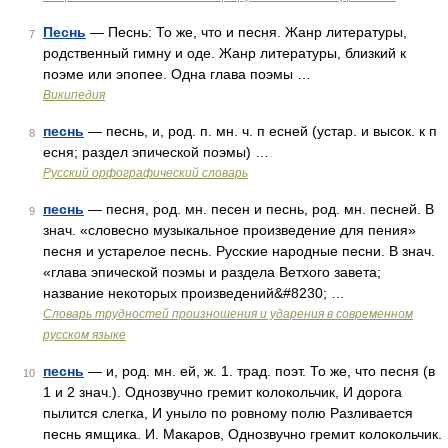
Песнь
— Песнь: То же, что и песня. Жанр литературы,
7
родственный гимну и оде. Жанр литературы, близкий к
поэме или эпопее. Одна глава поэмы …
Википедия
песнь
— песнь, и, род. п. мн. ч. п есней (устар. и высок. к п
8
есня; раздел эпической поэмы) …
Русский орфографический словарь
песнь
— песня, род. мн. песен и песнь, род. мн. песней. В
9
знач. «словесно музыкальное произведение для пения»
песня и устарелое песнь. Русские народные песни. В знач.
«глава эпической поэмы и раздела Ветхого завета;
название некоторых произведений&#8230; …
Словарь трудностей произношения и ударения в современном
русском языке
песнь
— и, род. мн. ей, ж. 1. трад. поэт. То же, что песня (в
10
1 и 2 знач.). Однозвучно гремит колокольчик, И дорога
пылится слегка, И уныло по ровному полю Разливается
песнь ямщика. И. Макаров, Однозвучно гремит колокольчик.